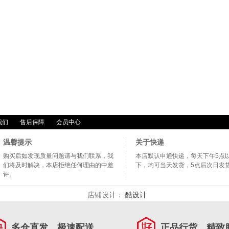
我们
售后保障
会员中心
温馨提示
关于快递
购买后如发现质量问题请与我们联系，我
本店默认申通快递，每天下午5点
们将及时解决，本店拒绝任何理由的中差
下，均可当天发货，5点后次日发
评。
店铺设计：
酷设计
多仓直发，极速配送
正品行货，精致