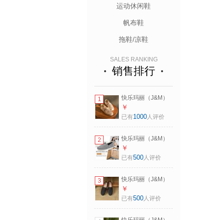
运动休闲鞋
帆布鞋
拖鞋/凉鞋
SALES RANKING
销售排行
快乐玛丽（J&M）
1
单鞋女士2026夏季
￥
新款渔夫鞋亮片网
1000
已有
人评价
纱透气镂空草编一
脚蹬浅口女鞋 卡其
快乐玛丽（J&M）
2
色 （亮片升级款）
帆布鞋女士单鞋
￥
38 240mm
2026春季新款休闲
500
已有
人评价
鞋舒适轻便平底布
鞋一脚蹬女鞋 黑色
快乐玛丽（J&M）
3
38 240mm
渔夫鞋男休闲2025
￥
春夏新款麻底编织
500
已有
人评价
一脚蹬百搭透气帆
布单鞋男 黑色 42