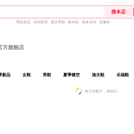
男鞋新品
休闲鞋男
爱步男鞋
帆布鞋
商务休闲
老爹鞋
官方旗舰店
春季新品
女鞋
男鞋
夏季镂空
渔夫鞋
乐福鞋
努力加载中，请稍后...