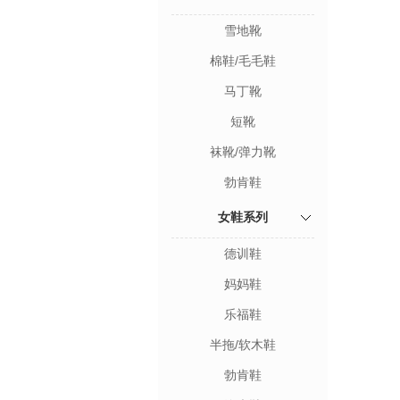
雪地靴
棉鞋/毛毛鞋
马丁靴
短靴
袜靴/弹力靴
勃肯鞋
女鞋系列
德训鞋
妈妈鞋
乐福鞋
半拖/软木鞋
勃肯鞋