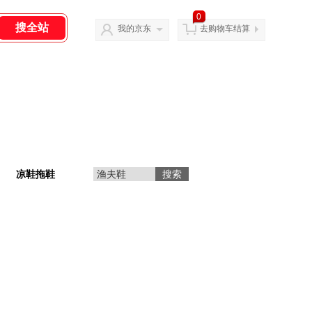
0
我的京东
去购物车结算
凉鞋拖鞋