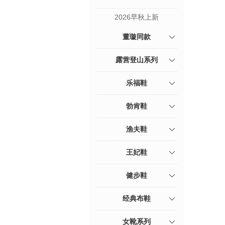
2026早秋上新
董璇同款
露营登山系列
乐福鞋
勃肯鞋
渔夫鞋
王妃鞋
健步鞋
经典布鞋
女靴系列