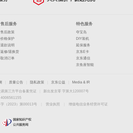
售后服务
特色服务
售后政策
夺宝岛
价格保护
DIY装机
退款说明
延保服务
返修/退换货
京东E卡
取消订单
京东通信
京鱼座智能
测
|
质量公告
|
隐私政策
|
京东公益
|
Media & IR
交易第三方平台备案凭证
|
新出发京零 字第大120007号
06561155
2023）第00013号
|
营业执照
|
增值电信业务经营许可证