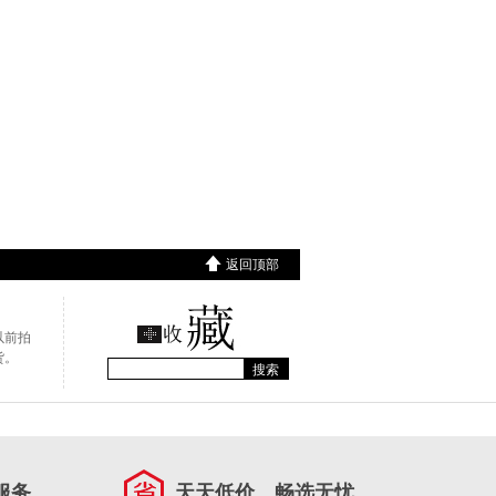
返回顶部
以前拍
货。
搜索
服务
天天低价，畅选无忧