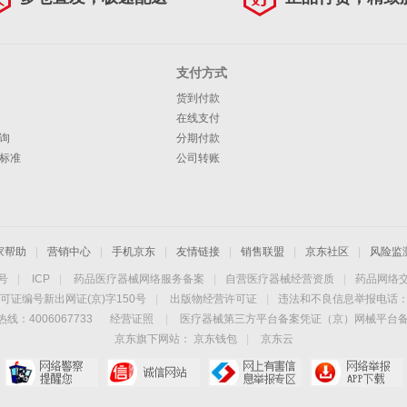
支付方式
货到付款
在线支付
询
分期付款
标准
公司转账
家帮助
|
营销中心
|
手机京东
|
友情链接
|
销售联盟
|
京东社区
|
风险监
4号
|
ICP
|
药品医疗器械网络服务备案
|
自营医疗器械经营资质
|
药品网络
可证编号新出网证(京)字150号
|
出版物经营许可证
|
违法和不良信息举报电话：40
线：4006067733
经营证照
|
医疗器械第三方平台备案凭证（京）网械平台备字（
京东旗下网站：
京东钱包
|
京东云