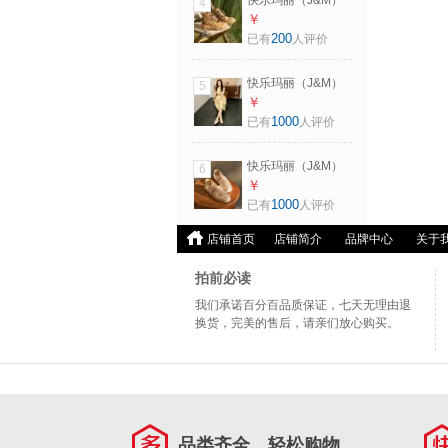
快乐玛丽（J&M）
4
260mm
董璇同款马丁靴女
￥
2026秋季新款户外
200
已有
人评价
登山鞋徒步鞋厚底
大黄靴短靴女 驼色
快乐玛丽（J&M）
5
（户外溶解风） 38
单鞋女士2026夏季
￥
240mm
新款渔夫鞋亮片网
1000
已有
人评价
纱透气镂空草编一
脚蹬浅口女鞋 银色
快乐玛丽（J&M）
6
（亮片升级款） 38
单鞋女士2026夏季
￥
240mm
新款渔夫鞋亮片网
1000
已有
人评价
纱透气镂空草编一
脚蹬浅口女鞋 卡其
店铺首页
店铺简介
品牌中心
关于
色 （亮片升级款）
40 250mm
拍前必读
我们承诺百分百品质保证，七天无理由退
换货，完美的售后，请亲们放心购买。
品类齐全，轻松购物