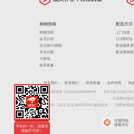
购物指南
配送方式
购物流程
上门自提
会员介绍
211限时达
生活旅行/团购
配送服务查
常见问题
配送费收取
大家电
联系客服
关于我们
|
联系我们
|
联系客服
|
合作招商
|
商
京公网安备 11000002000088号
|
京ICP备1104170
互联网出版许
Copyright © 2004 -
2026
京东JINGDONG 版权所有
|
消费者维权热
手机扫一扫，劲爆优
惠触手可得！
手机扫一扫，劲爆优
惠触手可得！